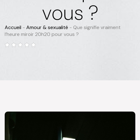
vous ?
Accueil
-
Amour & sexualité
-
Que signifie vraiment
l’heure miroir 20h20 pour vous ?