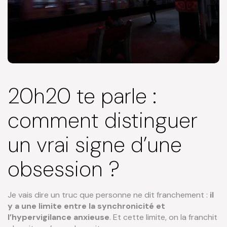
20h20 te parle :
comment distinguer
un vrai signe d’une
obsession ?
Je vais dire un truc que personne ne dit franchement :
il
y a une limite entre la synchronicité et
l’hypervigilance anxieuse
. Et cette limite, on la franchit